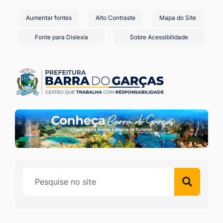
Seção
Ir
Aumentar fontes
Alto Contraste
Mapa do Site
de
para
o
atalhos
Fonte para Dislexia
Sobre Acessibilidade
conteúdo
e
[alt+1]
links
Ir
de
para
acessibilidade
o
menu
[alt+2]
Ir
para
a
busca
[alt+3]