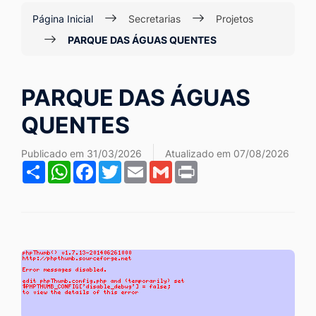
Ir
Página Inicial
Secretarias
Projetos
para
PARQUE DAS ÁGUAS QUENTES
o
rodapé
PARQUE DAS ÁGUAS
[alt+4]
QUENTES
Publicado em 31/03/2026
Atualizado em 07/08/2026
Share
WhatsApp
Facebook
Twitter
Email
Gmail
Print