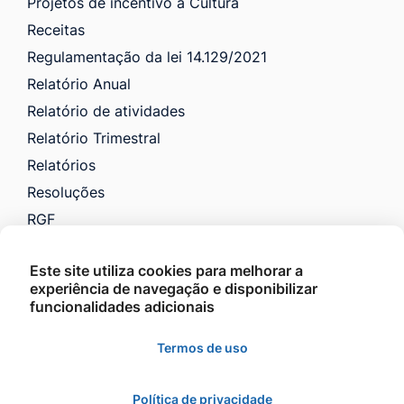
Projetos de incentivo a Cultura
Receitas
Regulamentação da lei 14.129/2021
Relatório Anual
Relatório de atividades
Relatório Trimestral
Relatórios
Resoluções
RGF
RREO
Este site utiliza cookies para melhorar a
Saúde
experiência de navegação e disponibilizar
VTN e Código Tributário
funcionalidades adicionais
Licitações
Termos de uso
Política de privacidade