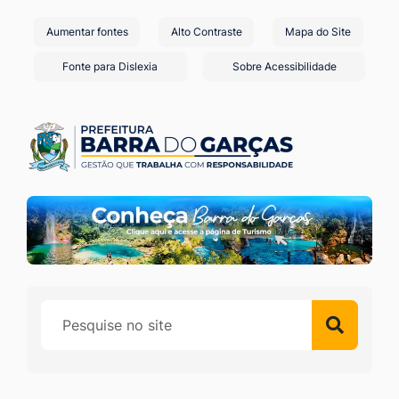
Seção
Ir
Aumentar fontes
Alto Contraste
Mapa do Site
de
para
o
atalhos
Fonte para Dislexia
Sobre Acessibilidade
conteúdo
e
[alt+1]
links
Ir
de
para
acessibilidade
o
menu
[alt+2]
Ir
para
a
busca
[alt+3]