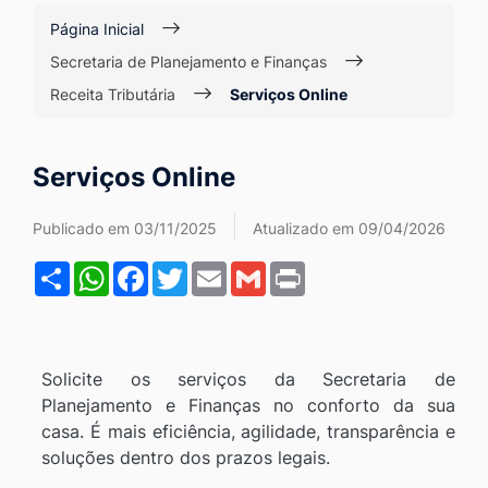
Ir
Página Inicial
para
Secretaria de Planejamento e Finanças
o
Receita Tributária
Serviços Online
rodapé
[alt+4]
Serviços Online
Publicado em 03/11/2025
Atualizado em 09/04/2026
Share
WhatsApp
Facebook
Twitter
Email
Gmail
Print
Solicite os serviços da Secretaria de
Planejamento e Finanças no conforto da sua
casa. É mais eficiência, agilidade, transparência e
soluções dentro dos prazos legais.