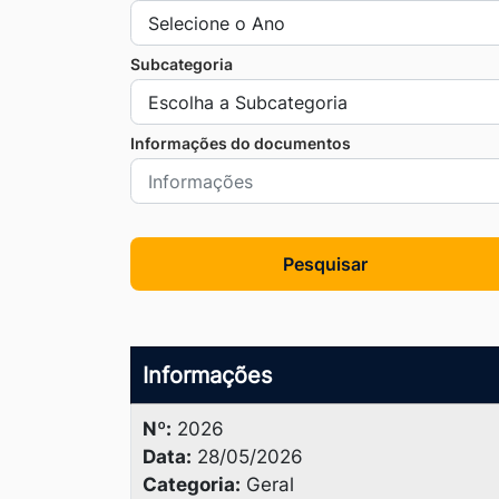
Ir
para
Subcategoria
o
rodapé
Informações do documentos
[alt+4]
Pesquisar
Informações
Nº:
2026
Data:
28/05/2026
Categoria:
Geral