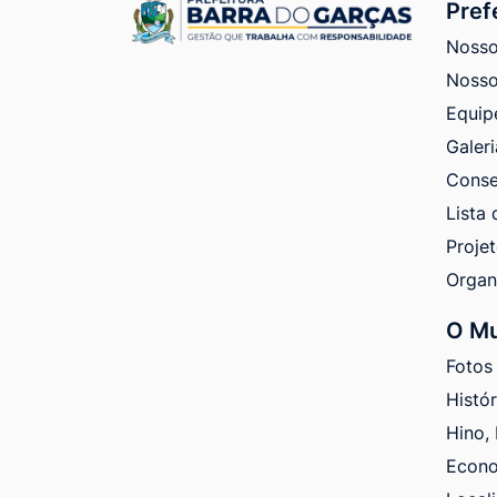
Pref
Nosso
Nosso
Equip
Galeri
Conse
Lista 
Proje
Orga
O Mu
Fotos
Histó
Hino,
Econ