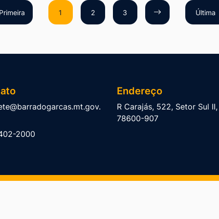
Primeira
1
2
3
Última
ato
Endereço
ete@barradogarcas.mt.gov.
R Carajás, 522, Setor Sul II
78600-907
402-2000