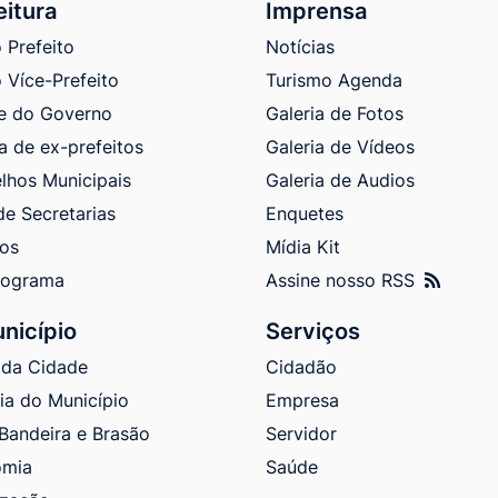
eitura
Imprensa
 Prefeito
Notícias
 Více-Prefeito
Turismo Agenda
e do Governo
Galeria de Fotos
a de ex-prefeitos
Galeria de Vídeos
lhos Municipais
Galeria de Audios
de Secretarias
Enquetes
tos
Mídia Kit
nograma
Assine nosso RSS
nicípio
Serviços
 da Cidade
Cidadão
ria do Município
Empresa
 Bandeira e Brasão
Servidor
omia
Saúde