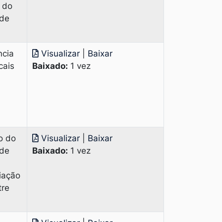
 do
 de
ncia
Visualizar
|
Baixar
cais
Baixado:
1 vez
o do
Visualizar
|
Baixar
 de
Baixado:
1 vez
iação
tre