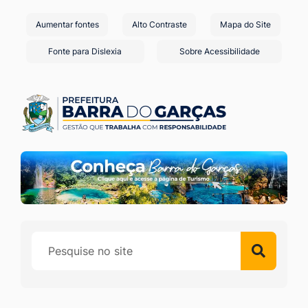
Seção
Ir
Aumentar fontes
Alto Contraste
Mapa do Site
de
para
o
atalhos
Fonte para Dislexia
Sobre Acessibilidade
conteúdo
e
[alt+1]
links
Ir
de
para
acessibilidade
o
menu
[alt+2]
Ir
para
a
busca
[alt+3]