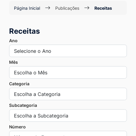
Ir
Página Inicial
Publicações
Receitas
para
o
Receitas
rodapé
[alt+4]
Ano
Mês
Categoria
Subcategoria
Número