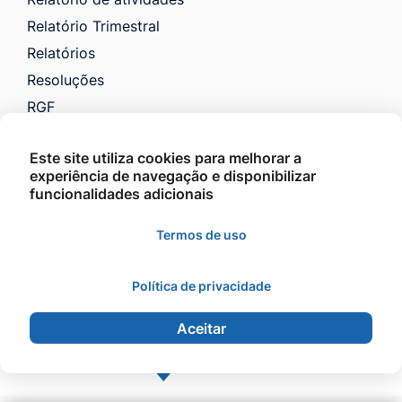
Relatório Trimestral
Relatórios
Resoluções
RGF
RREO
Este site utiliza cookies para melhorar a
Saúde
experiência de navegação e disponibilizar
VTN e Código Tributário
funcionalidades adicionais
Licitações
Termos de uso
Política de privacidade
©2026 - Prefeitura Municipal de Barra do Garças -
Todos os direitos reservados.
Aceitar