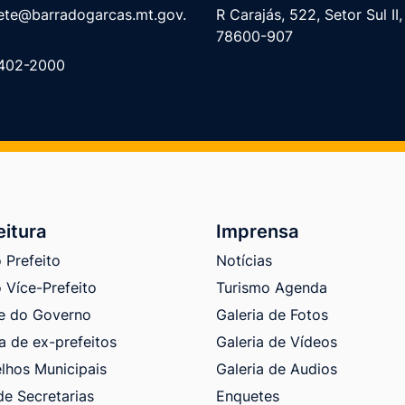
ete@barradogarcas.mt.gov.
R Carajás, 522, Setor Sul II
78600-907
402-2000
eitura
Imprensa
 Prefeito
Notícias
 Více-Prefeito
Turismo Agenda
e do Governo
Galeria de Fotos
a de ex-prefeitos
Galeria de Vídeos
lhos Municipais
Galeria de Audios
de Secretarias
Enquetes