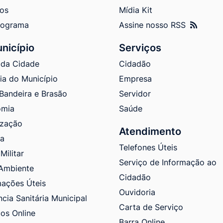
tos
Mídia Kit
nograma
Assine nosso RSS
nicípio
Serviços
 da Cidade
Cidadão
ria do Município
Empresa
 Bandeira e Brasão
Servidor
omia
Saúde
ização
Atendimento
ra
Telefones Úteis
Militar
Serviço de Informação ao
Ambiente
Cidadão
mações Úteis
Ouvidoria
ncia Sanitária Municipal
Carta de Serviço
ços Online
Barra Online