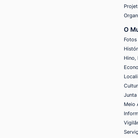
Proje
Orga
O Mu
Fotos
Histó
Hino,
Econ
Local
Cultu
Junta 
Meio 
Infor
Vigilâ
Servi