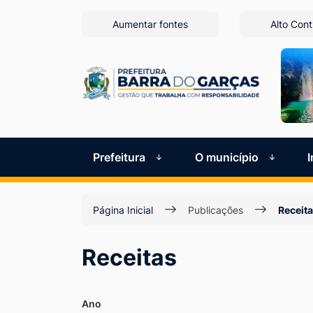
Seção
Ir
Aumentar fontes
Alto Cont
para
de
o
atalhos
conteúdo
[alt+1]
e
Ir
links
para
de
o
Prefeitura
O município
menu
acessibilidade
[alt+2]
Página Inicial
Publicações
Receit
Ir
para
Receitas
a
busca
[alt+3]
Ano