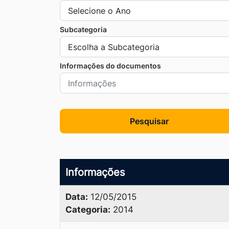
Ir
para
Subcategoria
o
rodapé
Informações do documentos
[alt+4]
Pesquisar
Informações
Data:
12/05/2015
Categoria:
2014