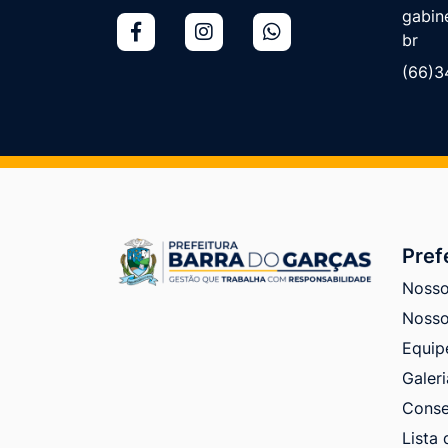
gabin
br
(66)3
Pref
Nosso
Nosso
Equip
Galeri
Conse
Lista 