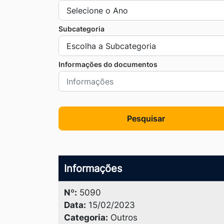
Ir
para
Subcategoria
o
rodapé
Informações do documentos
[alt+4]
Pesquisar
Informações
Nº:
5090
Data:
15/02/2023
Categoria:
Outros