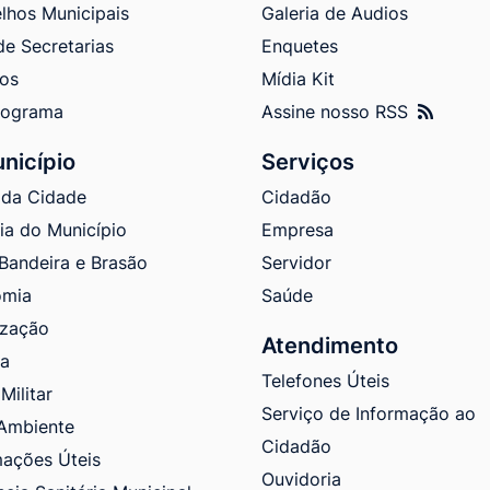
lhos Municipais
Galeria de Audios
de Secretarias
Enquetes
tos
Mídia Kit
nograma
Assine nosso RSS
nicípio
Serviços
 da Cidade
Cidadão
ria do Município
Empresa
 Bandeira e Brasão
Servidor
omia
Saúde
ização
Atendimento
ra
Telefones Úteis
Militar
Serviço de Informação ao
Ambiente
Cidadão
mações Úteis
Ouvidoria