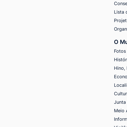
Conse
Lista 
Proje
Orga
O Mu
Fotos
Histó
Hino,
Econ
Local
Cultu
Junta 
Meio 
Infor