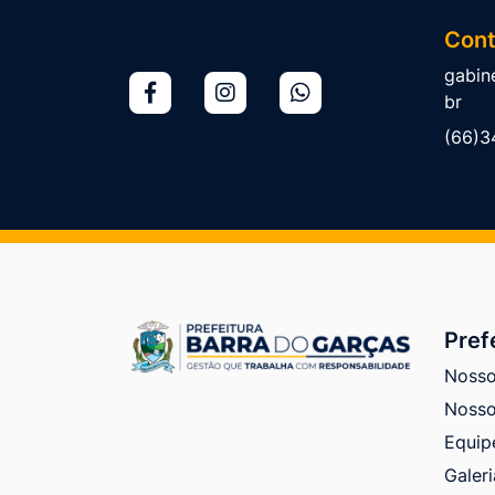
Cont
gabin
br
(66)3
Pref
Nosso
Nosso
Equip
Galeri