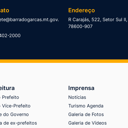
ato
Endereço
ete@barradogarcas.mt.gov.
R Carajás, 522, Setor Sul II
78600-907
402-2000
eitura
Imprensa
 Prefeito
Notícias
 Více-Prefeito
Turismo Agenda
e do Governo
Galeria de Fotos
a de ex-prefeitos
Galeria de Vídeos