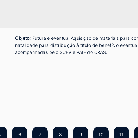
Objeto:
Futura e eventual Aquisição de materiais para co
natalidade para distribuição à título de benefício eventu
acompanhadas pelo SCFV e PAIF do CRAS.
5
6
7
8
9
10
11