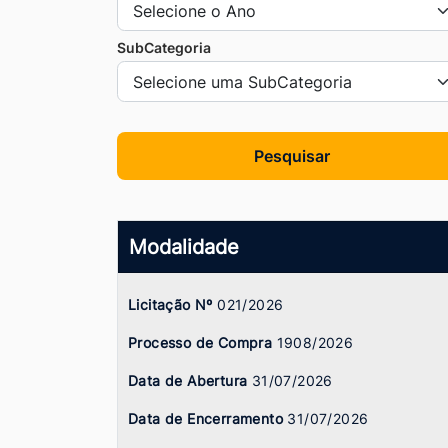
Ir
para
SubCategoria
o
rodapé
[alt+4]
Pesquisar
Modalidade
Licitação Nº
021/2026
Processo de Compra
1908/2026
Data de Abertura
31/07/2026
Data de Encerramento
31/07/2026