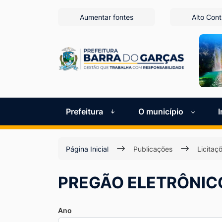
Seção
Ir
Aumentar fontes
Alto Cont
para
de
o
atalhos
conteúdo
[alt+1]
e
Ir
links
para
de
o
Prefeitura
O município
menu
acessibilidade
[alt+2]
Página Inicial
Publicações
Licitaç
Ir
para
PREGÃO ELETRÔNIC
a
busca
Ano
[alt+3]