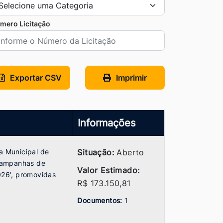
mero Licitação
Exportar CSV
Imprimir
Informações
a Municipal de
Situação:
Aberto
campanhas de
Valor Estimado:
026', promovidas
R$ 173.150,81
Documentos:
1