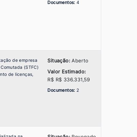
Documentos:
4
atação de empresa
Situação:
Aberto
xa Comutada (STFC)
Valor Estimado:
nto de licenças,
R$ R$ 336.331,59
Documentos:
2
ializada na
Situação:
Revogado