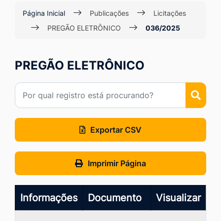
Ir
Página Inicial
Publicações
Licitações
para
PREGÃO ELETRÔNICO
036/2025
o
rodapé
PREGÃO ELETRÔNICO
[alt+4]
Exportar CSV
Imprimir Página
Informações
Documento
Visualizar