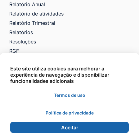
Relatório Anual
Relatório de atividades
Relatório Trimestral
Relatórios
Resoluções
RGF
RREO
Este site utiliza cookies para melhorar a
Saúde
experiência de navegação e disponibilizar
VTN e Código Tributário
funcionalidades adicionais
Licitações
Termos de uso
Política de privacidade
©2026 - Prefeitura Municipal de Barra do Garças -
Todos os direitos reservados.
Aceitar