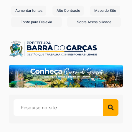
Seção
Ir
Aumentar fontes
Alto Contraste
Mapa do Site
de
para
o
atalhos
Fonte para Dislexia
Sobre Acessibilidade
conteúdo
e
[alt+1]
links
Ir
de
para
acessibilidade
o
menu
[alt+2]
Ir
para
a
busca
[alt+3]