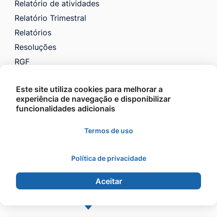
Relatório de atividades
Relatório Trimestral
Relatórios
Resoluções
RGF
RREO
Este site utiliza cookies para melhorar a
Saúde
experiência de navegação e disponibilizar
VTN e Código Tributário
funcionalidades adicionais
Licitações
Termos de uso
Política de privacidade
©2026 - Prefeitura Municipal de Barra do Garças -
Todos os direitos reservados.
Aceitar