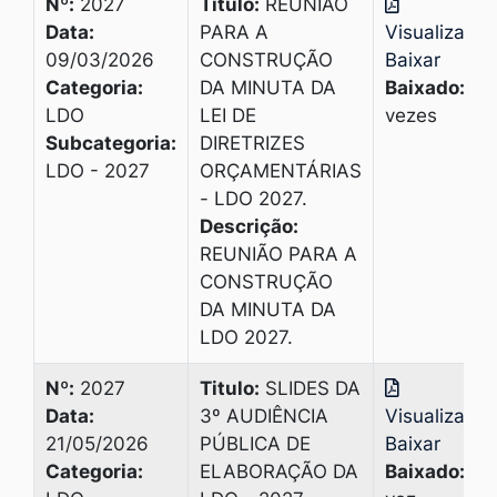
Nº:
2027
Titulo:
REUNIÃO
Data:
PARA A
Visualizar
|
09/03/2026
CONSTRUÇÃO
Baixar
Categoria:
DA MINUTA DA
Baixado:
2
LDO
LEI DE
vezes
Subcategoria:
DIRETRIZES
LDO - 2027
ORÇAMENTÁRIAS
- LDO 2027.
Descrição:
REUNIÃO PARA A
CONSTRUÇÃO
DA MINUTA DA
LDO 2027.
Nº:
2027
Titulo:
SLIDES DA
Data:
3º AUDIÊNCIA
Visualizar
|
21/05/2026
PÚBLICA DE
Baixar
Categoria:
ELABORAÇÃO DA
Baixado:
1