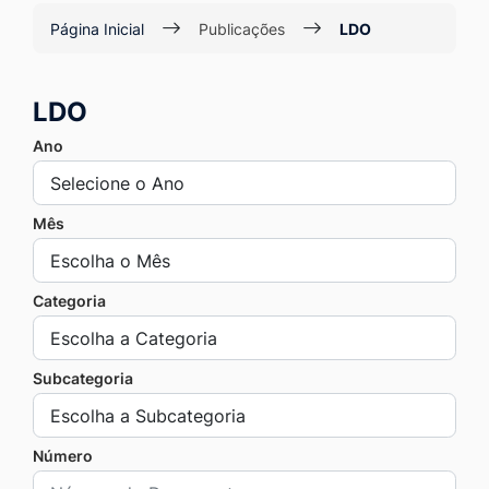
Ir
Página Inicial
Publicações
LDO
para
o
LDO
rodapé
[alt+4]
Ano
Mês
Categoria
Subcategoria
Número