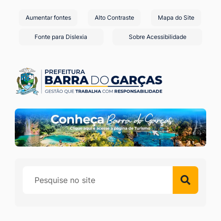
Seção
Ir
Aumentar fontes
Alto Contraste
Mapa do Site
de
para
o
atalhos
Fonte para Dislexia
Sobre Acessibilidade
conteúdo
e
[alt+1]
links
Ir
de
para
acessibilidade
o
menu
[alt+2]
Ir
para
a
busca
[alt+3]