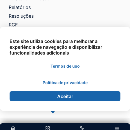
Relatórios
Resoluções
RGF
RREO
Este site utiliza cookies para melhorar a
Saúde
experiência de navegação e disponibilizar
VTN e Código Tributário
funcionalidades adicionais
Licitações
Termos de uso
Política de privacidade
©2026 - Prefeitura Municipal de Barra do Garças -
Todos os direitos reservados.
Aceitar