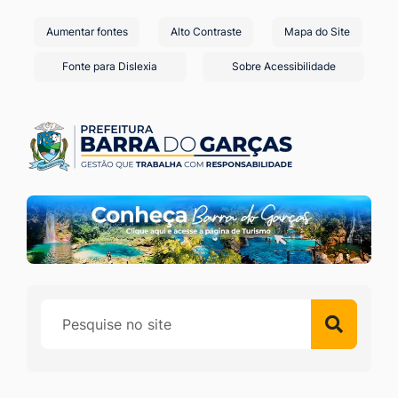
Seção
Ir
Aumentar fontes
Alto Contraste
Mapa do Site
de
para
o
atalhos
Fonte para Dislexia
Sobre Acessibilidade
conteúdo
e
[alt+1]
links
Ir
de
para
acessibilidade
o
menu
[alt+2]
Ir
para
a
busca
[alt+3]