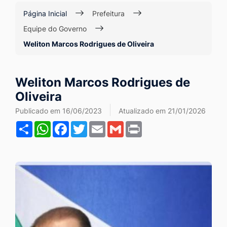
Ir
Página Inicial
Prefeitura
para
Equipe do Governo
o
Weliton Marcos Rodrigues de Oliveira
rodapé
[alt+4]
Weliton Marcos Rodrigues de
Oliveira
Publicado em 16/06/2023
Atualizado em 21/01/2026
Share
WhatsApp
Facebook
Twitter
Email
Gmail
Print