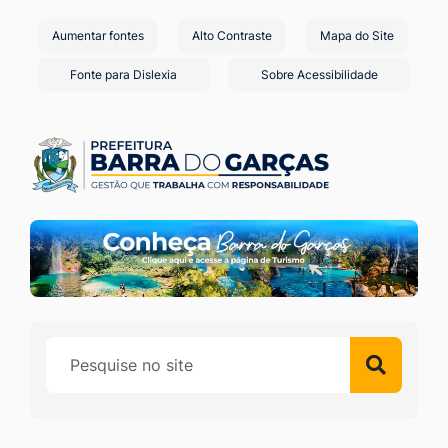
Seção
Ir
Aumentar fontes
Alto Contraste
Mapa do Site
de
para
o
atalhos
Fonte para Dislexia
Sobre Acessibilidade
conteúdo
e
[alt+1]
links
Ir
de
para
acessibilidade
o
menu
[alt+2]
Ir
para
a
busca
[alt+3]