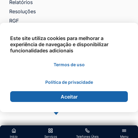
Relatórios
Resoluções
RGF
RREO
Este site utiliza cookies para melhorar a
Saúde
experiência de navegação e disponibilizar
VTN e Código Tributário
funcionalidades adicionais
Licitações
Termos de uso
Política de privacidade
©2026 - Prefeitura Municipal de Barra do Garças -
Todos os direitos reservados.
Aceitar
Início
Serviços
Telefones Úteis
Menu