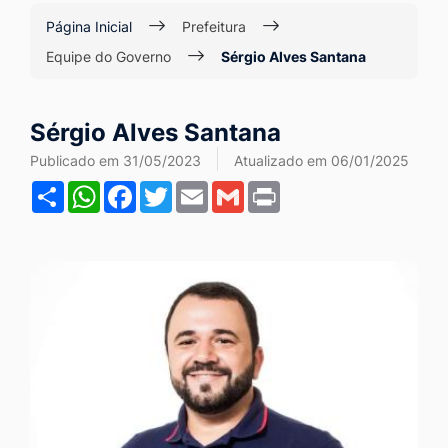
Ir
Página Inicial
Prefeitura
para
Equipe do Governo
Sérgio Alves Santana
o
rodapé
Sérgio Alves Santana
[alt+4]
Publicado em 31/05/2023
Atualizado em 06/01/2025
Share
WhatsApp
Facebook
Twitter
Email
Gmail
Print