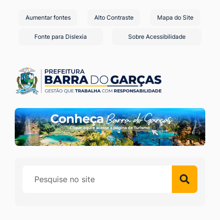
Seção
Ir
Aumentar fontes
Alto Contraste
Mapa do Site
de
para
o
atalhos
Fonte para Dislexia
Sobre Acessibilidade
conteúdo
e
[alt+1]
links
Ir
de
para
acessibilidade
o
menu
[alt+2]
Ir
para
a
busca
[alt+3]