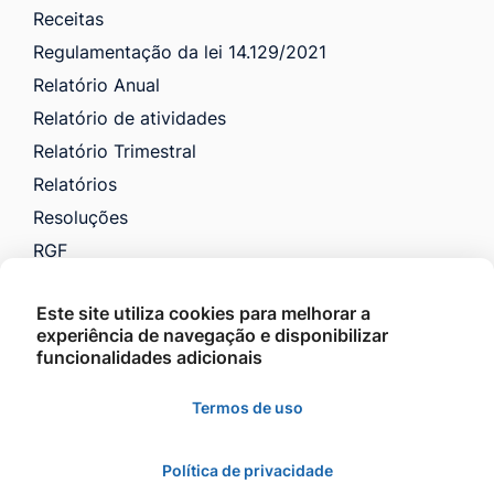
Receitas
Regulamentação da lei 14.129/2021
Relatório Anual
Relatório de atividades
Relatório Trimestral
Relatórios
Resoluções
RGF
RREO
Este site utiliza cookies para melhorar a
Saúde
experiência de navegação e disponibilizar
VTN e Código Tributário
funcionalidades adicionais
Licitações
Termos de uso
Política de privacidade
©2026 - Prefeitura Municipal de Barra do Garças -