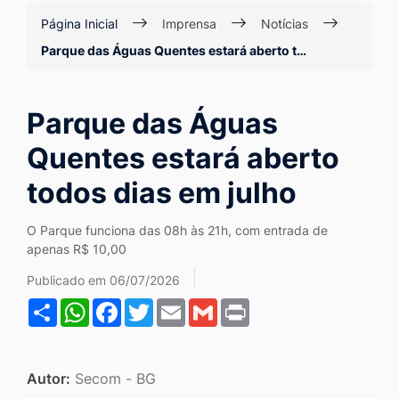
Ir
Página Inicial
Imprensa
Notícias
para
Parque das Águas Quentes estará aberto t…
o
rodapé
Parque das Águas
[alt+4]
Quentes estará aberto
todos dias em julho
O Parque funciona das 08h às 21h, com entrada de
apenas R$ 10,00
Publicado em 06/07/2026
Share
WhatsApp
Facebook
Twitter
Email
Gmail
Print
Autor:
Secom - BG