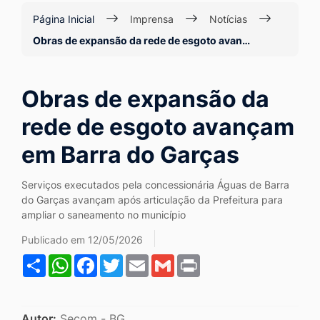
Ir
Página Inicial
Imprensa
Notícias
para
Obras de expansão da rede de esgoto avan…
o
rodapé
Obras de expansão da
[alt+4]
rede de esgoto avançam
em Barra do Garças
Serviços executados pela concessionária Águas de Barra
do Garças avançam após articulação da Prefeitura para
ampliar o saneamento no município
Publicado em 12/05/2026
Share
WhatsApp
Facebook
Twitter
Email
Gmail
Print
Autor:
Secom - BG