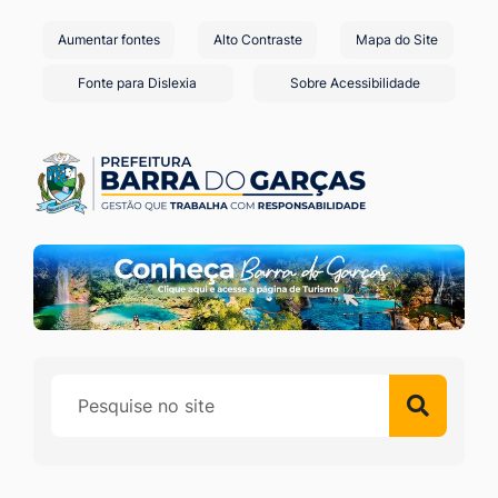
Seção
Ir
Aumentar fontes
Alto Contraste
Mapa do Site
de
para
o
atalhos
Fonte para Dislexia
Sobre Acessibilidade
conteúdo
e
[alt+1]
links
Ir
de
para
acessibilidade
o
menu
[alt+2]
Ir
para
a
busca
[alt+3]