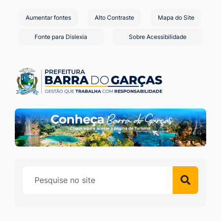
Seção
Ir
Aumentar fontes
Alto Contraste
Mapa do Site
de
para
o
atalhos
Fonte para Dislexia
Sobre Acessibilidade
conteúdo
e
[alt+1]
links
Ir
de
para
acessibilidade
o
menu
[alt+2]
Ir
para
a
busca
[alt+3]