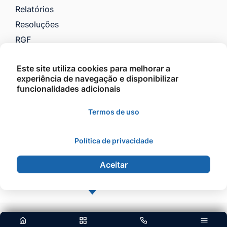
Relatórios
Resoluções
RGF
RREO
Este site utiliza cookies para melhorar a
Saúde
experiência de navegação e disponibilizar
VTN e Código Tributário
funcionalidades adicionais
Licitações
Termos de uso
Política de privacidade
©2026 - Prefeitura Municipal de Barra do Garças -
Todos os direitos reservados.
Aceitar