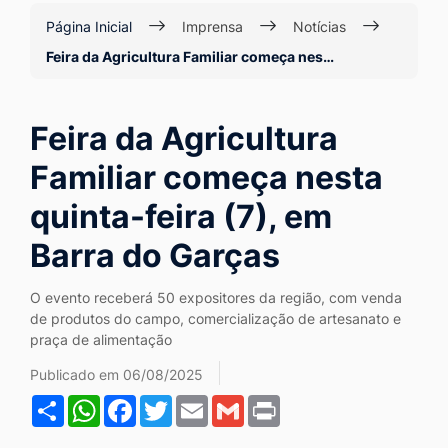
Ir
Página Inicial
Imprensa
Notícias
para
Feira da Agricultura Familiar começa nes…
o
rodapé
Feira da Agricultura
[alt+4]
Familiar começa nesta
quinta-feira (7), em
Barra do Garças
O evento receberá 50 expositores da região, com venda
de produtos do campo, comercialização de artesanato e
praça de alimentação
Publicado em 06/08/2025
Share
WhatsApp
Facebook
Twitter
Email
Gmail
Print