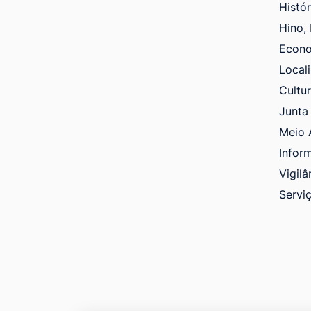
Histó
Hino,
Econ
Local
Cultu
Junta 
Meio 
Infor
Vigilâ
Servi