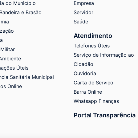
ria do Município
Empresa
 Bandeira e Brasão
Servidor
omia
Saúde
ização
Atendimento
ra
Telefones Úteis
Militar
Serviço de Informação ao
Ambiente
Cidadão
mações Úteis
Ouvidoria
ncia Sanitária Municipal
Carta de Serviço
ços Online
Barra Online
Whatsapp Finanças
Portal Transparência