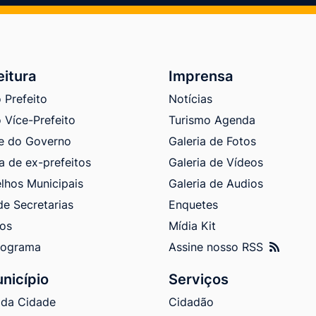
eitura
Imprensa
 Prefeito
Notícias
 Více-Prefeito
Turismo Agenda
e do Governo
Galeria de Fotos
a de ex-prefeitos
Galeria de Vídeos
lhos Municipais
Galeria de Audios
de Secretarias
Enquetes
tos
Mídia Kit
nograma
Assine nosso RSS
nicípio
Serviços
 da Cidade
Cidadão