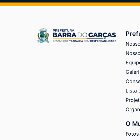
Pref
Nosso
Nosso
Equip
Galeri
Conse
Lista 
Proje
Orga
O Mu
Fotos