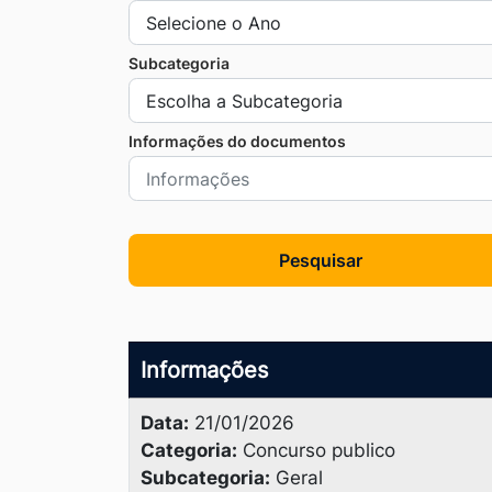
Ir
para
Subcategoria
o
rodapé
Informações do documentos
[alt+4]
Pesquisar
Informações
Data:
21/01/2026
Categoria:
Concurso publico
Subcategoria:
Geral