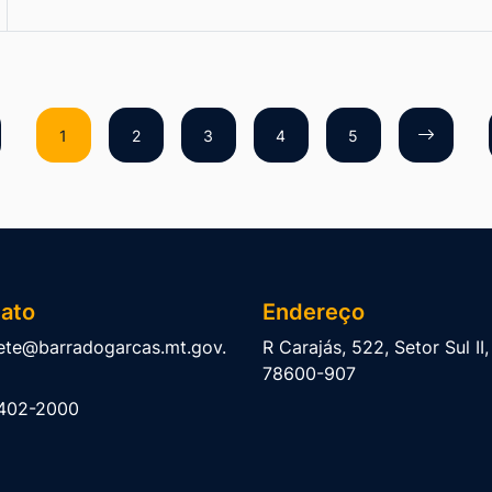
1
2
3
4
5
ato
Endereço
ete@barradogarcas.mt.gov.
R Carajás, 522, Setor Sul II
78600-907
402-2000