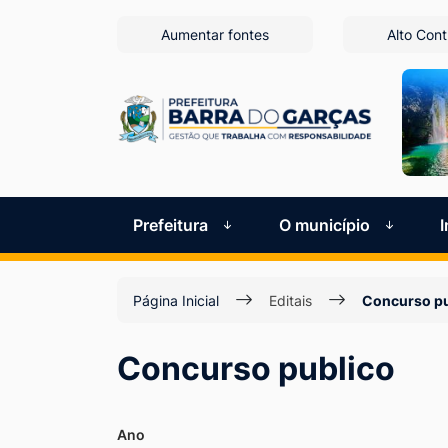
Seção
Ir
Aumentar fontes
Alto Cont
para
de
o
atalhos
conteúdo
[alt+1]
e
Ir
links
para
de
o
Prefeitura
O município
menu
acessibilidade
[alt+2]
Página Inicial
Editais
Concurso pu
Ir
para
Concurso publico
a
busca
[alt+3]
Ano