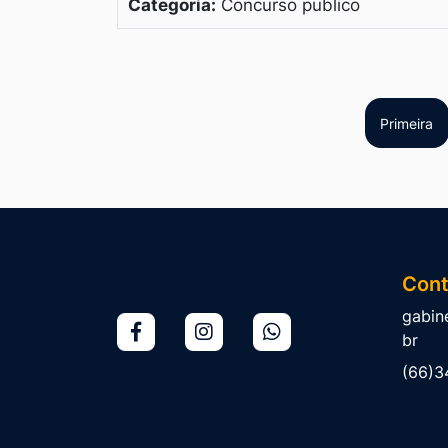
Categoria:
Concurso publico
Primeira
Cont
gabin
br
(66)3