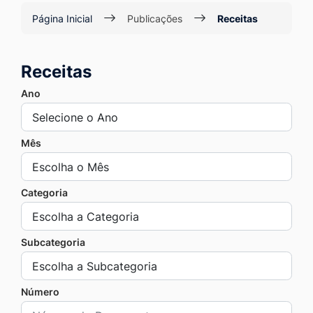
Ir
Página Inicial
Publicações
Receitas
para
o
Receitas
rodapé
[alt+4]
Ano
Mês
Categoria
Subcategoria
Número