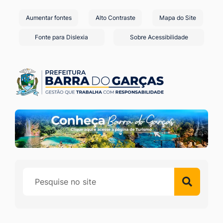
Seção
Ir
Aumentar fontes
Alto Contraste
Mapa do Site
de
para
o
atalhos
Fonte para Dislexia
Sobre Acessibilidade
conteúdo
e
[alt+1]
links
Ir
de
para
acessibilidade
o
menu
[alt+2]
Ir
para
a
busca
[alt+3]