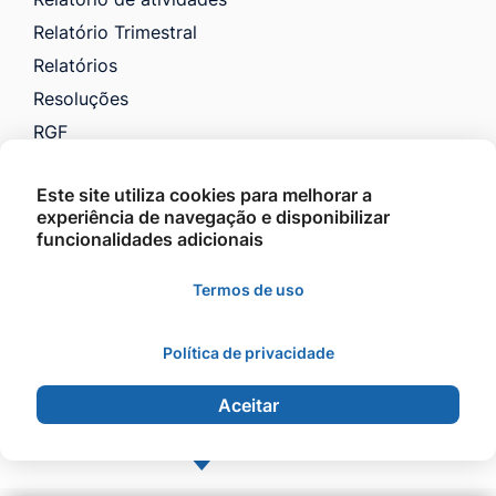
Relatório Trimestral
Relatórios
Resoluções
RGF
RREO
Este site utiliza cookies para melhorar a
Saúde
experiência de navegação e disponibilizar
VTN e Código Tributário
funcionalidades adicionais
Licitações
Termos de uso
Política de privacidade
©2026 - Prefeitura Municipal de Barra do Garças -
Todos os direitos reservados.
Aceitar